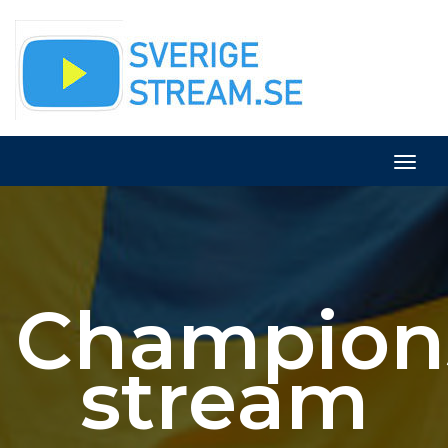
Togg
Navig
Champion
stream