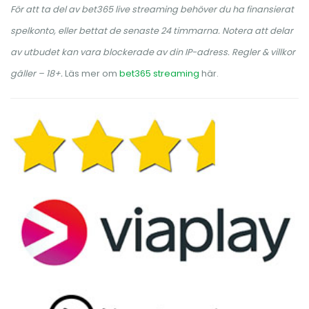
För att ta del av bet365 live streaming behöver du ha finansierat
spelkonto, eller bettat de senaste 24 timmarna. Notera att delar
av utbudet kan vara blockerade av din IP-adress. Regler & villkor
gäller – 18+.
Läs mer om
bet365 streaming
här.