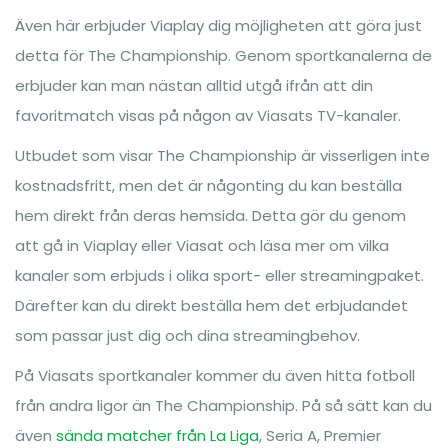
Även här erbjuder Viaplay dig möjligheten att göra just
detta för The Championship. Genom sportkanalerna de
erbjuder kan man nästan alltid utgå ifrån att din
favoritmatch visas på någon av Viasats TV-kanaler.
Utbudet som visar The Championship är visserligen inte
kostnadsfritt, men det är någonting du kan beställa
hem direkt från deras hemsida. Detta gör du genom
att gå in Viaplay eller Viasat och läsa mer om vilka
kanaler som erbjuds i olika sport- eller streamingpaket.
Därefter kan du direkt beställa hem det erbjudandet
som passar just dig och dina streamingbehov.
På Viasats sportkanaler kommer du även hitta fotboll
från andra ligor än The Championship. På så sätt kan du
även
sända matcher från La Liga
, Seria A, Premier