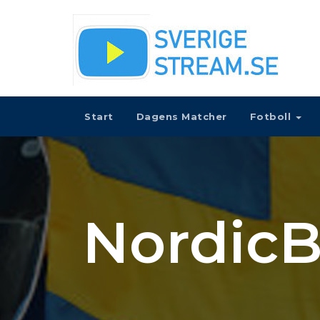
Start
Dagens Matcher
Fotboll
NordicB