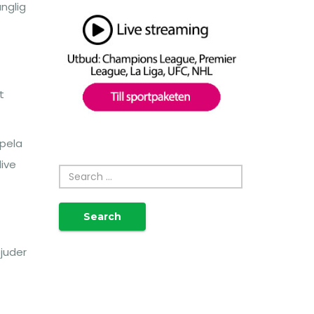
änglig
t
spela
live
Search
bjuder