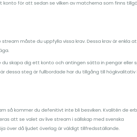
tt konto för att sedan se vilken av matcherna som finns tillg
e stream måste du uppfylla vissa krav. Dessa krav är enkla at
väga.
 du skapa dig ett konto och antingen sätta in pengar eller 
r dessa steg är fullbordade har du tillgång till högkvalitativ 
m så kommer du defenitivt inte bli besviken. Kvalitén de er
teras att se valet av live stream i sällskap med svenska
 över då ljudet överlag är väldigt tillfredsställande.