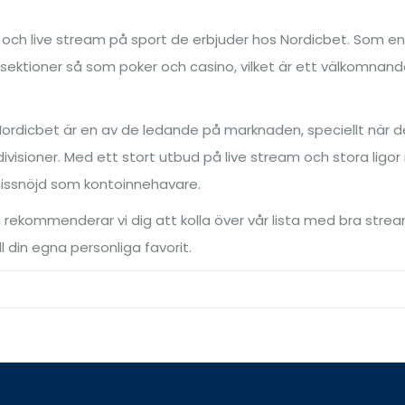
och live stream på sport de erbjuder hos Nordicbet. Som en
lsektioner så som poker och casino, vilket är ett välkomnan
 Nordicbet är en av de ledande på marknaden, speciellt när d
ivisioner. Med ett stort utbud på live stream och stora ligor 
 missnöjd som kontoinnehavare.
så rekommenderar vi dig att kolla över vår lista med bra stre
ll din egna personliga favorit.