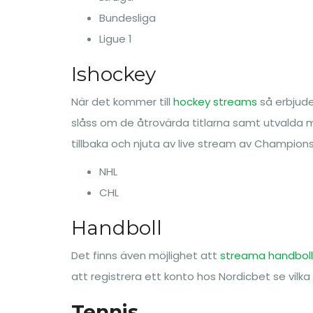
Bundesliga
Ligue 1
Ishockey
När det kommer till
hockey streams
så erbjude
slåss om de åtrovärda titlarna samt utvalda m
tillbaka och njuta av live stream av Champion
NHL
CHL
Handboll
Det finns även möjlighet att
streama handboll
att registrera ett konto hos Nordicbet se vilka
Tennis