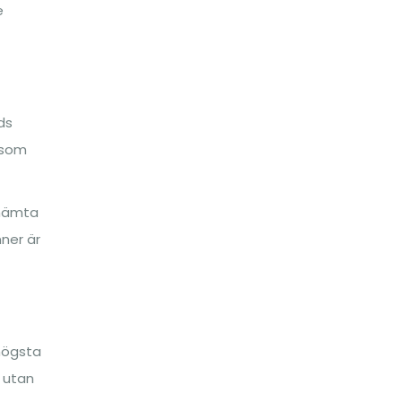
e
ds
 som
 hämta
ner är
högsta
t utan