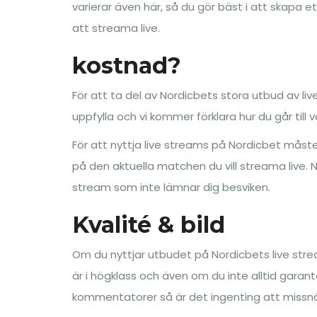
varierar även här, så du gör bäst i att skapa e
att streama live.
kostnad?
För att ta del av Nordicbets stora utbud av liv
uppfylla och vi kommer förklara hur du går till 
För att nyttja live streams på Nordicbet måste
på den aktuella matchen du vill streama live. Nä
stream som inte lämnar dig besviken.
Kvalité & bild
Om du nyttjar utbudet på Nordicbets live strea
är i högklass och även om du inte alltid garan
kommentatorer så är det ingenting att missnöja