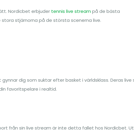
ätt. Nordicbet erbjuder
tennis live stream
på de bästa
e stora stjärnorna på de största scenerna live.
 gynnar dig som suktar efter basket i världsklass. Deras live
din favoritspelare i realtid.
t från sin live stream är inte detta fallet hos Nordicbet. U