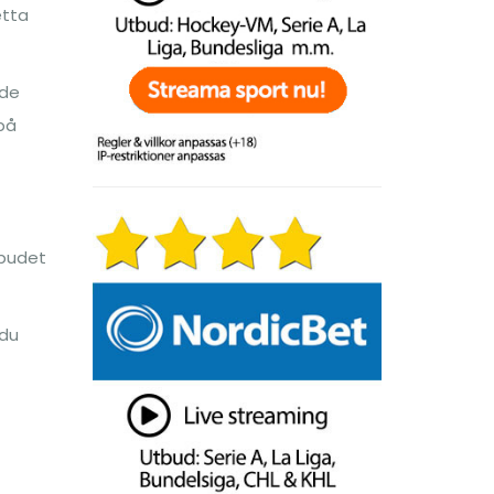
etta
 de
på
tbudet
 du