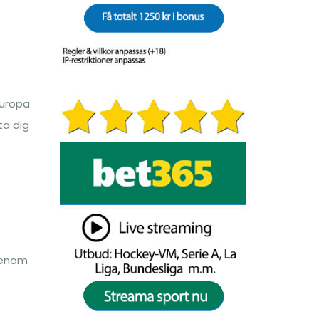
Europa
ta dig
 genom