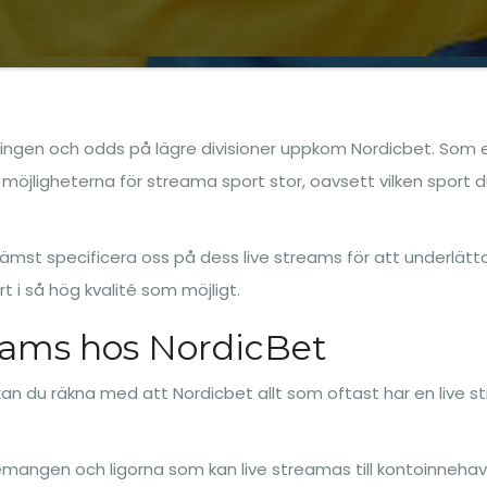
ringen och odds på lägre divisioner uppkom Nordicbet. Som 
öjligheterna för streama sport stor, oavsett vilken sport du 
ämst specificera oss på dess live streams för att underlätta
t i så hög kvalité som möjligt.
eams hos NordicBet
an du räkna med att Nordicbet allt som oftast har en live 
mangen och ligorna som kan live streamas till kontoinnehav