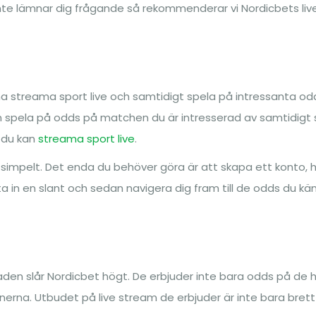
nte lämnar dig frågande så rekommenderar vi Nordicbets liv
nna streama sport live och samtidigt spela på intressanta od
kan spela på odds på matchen du är intresserad av samtidigt
t du kan
streama sport live
.
 simpelt. Det enda du behöver göra är att skapa ett konto,
 in en slant och sedan navigera dig fram till de odds du kän
den slår Nordicbet högt. De erbjuder inte bara odds på de 
ionerna. Utbudet på live stream de erbjuder är inte bara bret