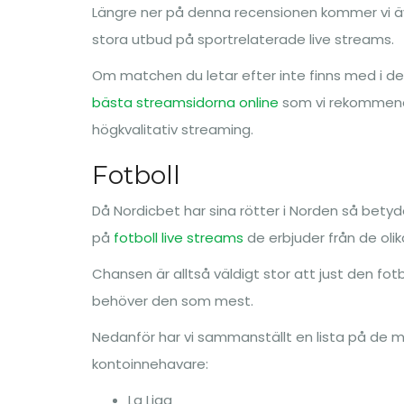
Längre ner på denna recensionen kommer vi ä
stora utbud på sportrelaterade live streams.
Om matchen du letar efter inte finns med i der
bästa streamsidorna online
som vi rekommender
högkvalitativ streaming.
Fotboll
Då Nordicbet har sina rötter i Norden så betyd
på
fotboll live streams
de erbjuder från de oli
Chansen är alltså väldigt stor att just den fo
behöver den som mest.
Nedanför har vi sammanställt en lista på de me
kontoinnehavare:
La Liga